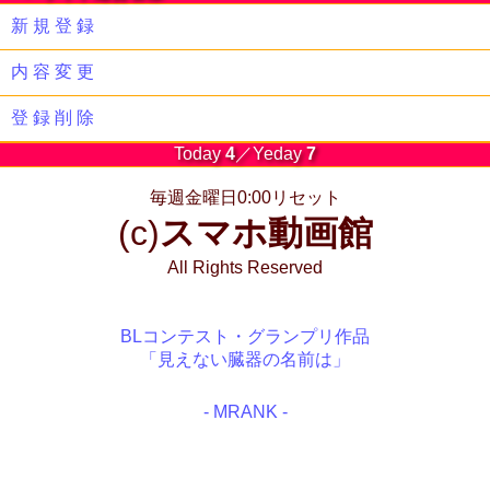
新 規 登 録
内 容 変 更
登 録 削 除
Today
4
／Yeday
7
毎週金曜日0:00リセット
(c)
スマホ動画館
All Rights Reserved
BLコンテスト・グランプリ作品
「見えない臓器の名前は」
- MRANK -