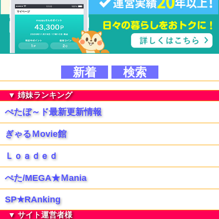
新着
検索
▼ 姉妹ランキング
ぺたぼ～ド最新更新情報
ぎゃるＭovie館
Ｌｏａｄｅｄ
ぺた/MEGA★Ｍania
SP★RAnking
▼ サイト運営者様