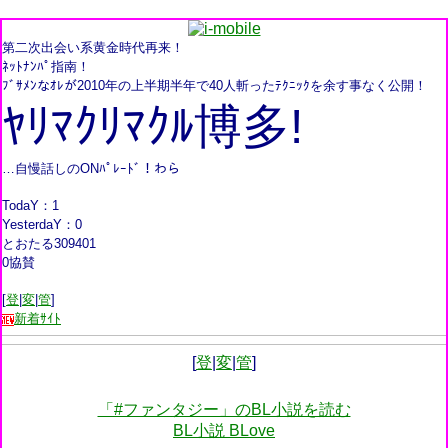
第二次出会い系黄金時代再来！
ﾈｯﾄﾅﾝﾊﾟ指南！
ﾌﾞｻﾒﾝなｵﾚが2010年の上半期半年で40人斬ったﾃｸﾆｯｸを余す事なく公開！
ﾔﾘﾏｸﾘﾏｸﾙ博多!
…自慢話しのONﾊﾟﾚｰﾄﾞ！わら
TodaY：1
YesterdaY：0
とおたる309401
0協賛
[
登
|
変
|
管
]
新着ｻｲﾄ
[
登
|
変
|
管
]
「#ファンタジー」のBL小説を読む
BL小説 BLove