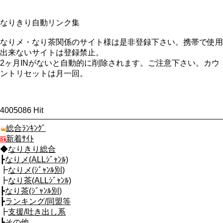
なりきり自動リンク集
なりメ・なり茶関係のサイト様は是非登録下さい。携帯で使用
出来ないサイトは登録禁止。
2ヶ月INがないと自動的に削除されます。ご注意下さい。カウ
ントリセットは月一回。
4005086 Hit
総合ﾗﾝｷﾝｸﾞ
新着ｻｲﾄ
◆
なりきり総合
┣
なりメ(ALLｼﾞｬﾝﾙ)
┣
なりメ(ｼﾞｬﾝﾙ別)
┣
なり茶(ALLｼﾞｬﾝﾙ)
┣
なり茶(ｼﾞｬﾝﾙ別)
┣
ランキング/同盟等
┣
支援/吐き出し系
┗
その他