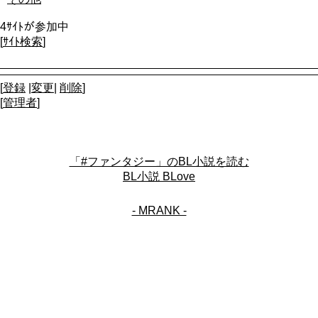
4ｻｲﾄが参加中
[
ｻｲﾄ検索
]
[
登録
|
変更
|
削除
]
[
管理者
]
「#ファンタジー」のBL小説を読む
BL小説 BLove
- MRANK -