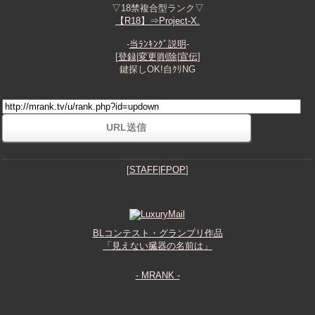
▽18禁複合型ランク▽
【R18】⇒Project-X.
-
当ﾗﾝｷﾝｸﾞ説明
-
[
登録
|
変更
|
削除
|
宣伝
]
鍵探しOK!自ｸﾘNG
[
STAFF
|
FPOP
]
BLコンテスト・グランプリ作品
「見えない臓器の名前は」
- MRANK -