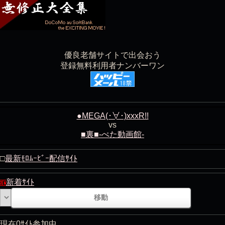
優良老舗サイトで出会おう
登録無料利用者ナンバーワン
●MEGA(･∀･)xxxR!!
vs
■裏■-ぺた動画館-
□
最新ﾓﾛﾑｰﾋﾞｰ配信ｻｲﾄ
新着ｻｲﾄ
現在0ｻｲﾄ参加中