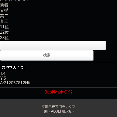
新着
支援
其二
其三
11位
22位
33位
T:4
Y:5
A:212057812Hit
BookMark OK?
▽掲示板専用ランク▽
[裏]♂ADULT掲示板♀