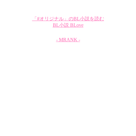
「#オリジナル」のBL小説を読む
BL小説 BLove
- MRANK -