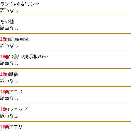
ランク/検索/リンク
該当なし
その他
該当なし
18
動画/画像
該当なし
18
出会い/掲示板/ﾁｬｯﾄ
該当なし
18
風俗
該当なし
18
アニメ
該当なし
18
ショップ
該当なし
18
アプリ