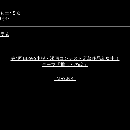
女王･Ｓ女
0ｻｲﾄ
戻る
第4回BLove小説・漫画コンテスト応募作品募集中！
テーマ「推しとの恋」
- MRANK -