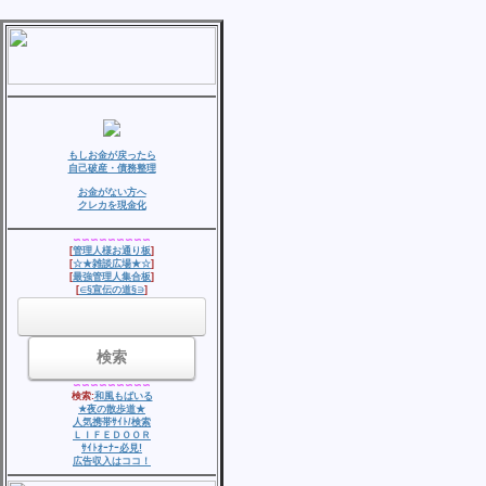
もしお金が戻ったら
自己破産・債務整理
お金がない方へ
クレカを現金化
∽∽∽∽∽∽∽∽∽
[
管理人様お通り板
]
[
☆★雑談広場★☆
]
[
最強管理人集合板
]
[
∈§宣伝の道§∋
]
∽∽∽∽∽∽∽∽∽
検索:
和風もばいる
★夜の散歩道★
人気
携帯ｻｲﾄ/検索
ＬＩＦＥＤＯＯＲ
ｻｲﾄｵｰﾅｰ必見!
広告収入はココ！