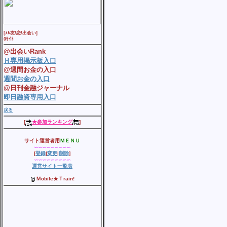
[ﾒﾙ友/恋/出会い]
0ｻｲﾄ
@出会いRank
Ｈ専用掲示板入口
@週間お金の入口
週間お金の入口
@日刊金融ジャーナル
即日融資専用入口
戻る
[
★参加ランキング
]
サイト運営者用
ＭＥＮＵ
∽∽∽∽∽∽∽∽∽
[
登録
|
変更
|
削除
]
∽∽∽∽∽∽∽∽∽
運営サイト一覧表
Ｍobile★Ｔrain!