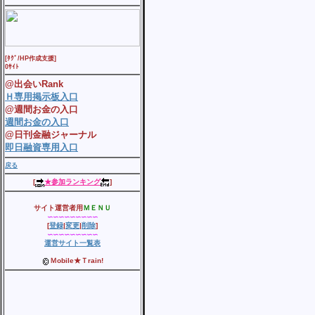
[ﾀｸﾞ/HP作成支援]
0ｻｲﾄ
@出会いRank
Ｈ専用掲示板入口
@週間お金の入口
週間お金の入口
@日刊金融ジャーナル
即日融資専用入口
戻る
[
★参加ランキング
]
サイト運営者用
ＭＥＮＵ
∽∽∽∽∽∽∽∽∽
[
登録
|
変更
|
削除
]
∽∽∽∽∽∽∽∽∽
運営サイト一覧表
Ｍobile★Ｔrain!