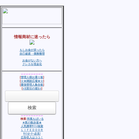
情報商材に迷ったら
もしお金が戻ったら
自己破産・債務整理
お金がない方へ
クレカを現金化
∽∽∽∽∽∽∽∽∽
[
管理人様お通り板
]
[
☆★雑談広場★☆
]
[
最強管理人集合板
]
[
∈§宣伝の道§∋
]
∽∽∽∽∽∽∽∽∽
検索:
和風もばいる
★夜の散歩道★
人気
携帯ｻｲﾄ/検索
ＬＩＦＥＤＯＯＲ
ｻｲﾄｵｰﾅｰ必見!
広告収入はココ！