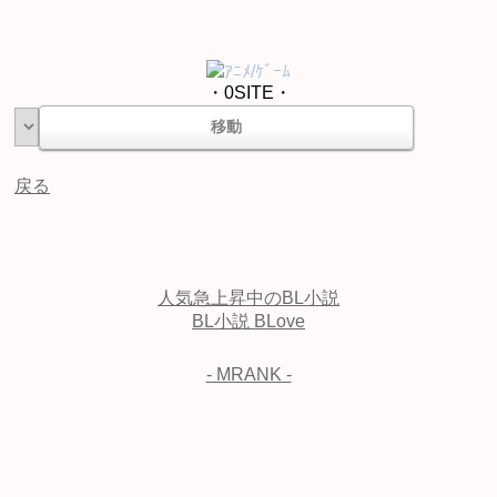
ｱﾆﾒ/ｹﾞｰﾑ
・0SITE・
戻る
人気急上昇中のBL小説
BL小説 BLove
- MRANK -