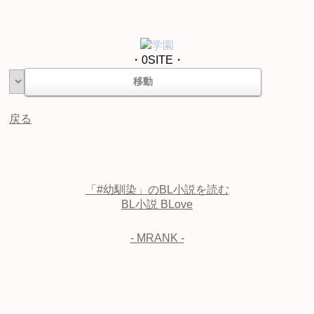
学園
・0SITE・
戻る
「#幼馴染」のBL小説を読む
BL小説 BLove
- MRANK -