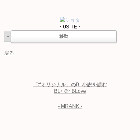
ショタ
・0SITE・
戻る
「#オリジナル」のBL小説を読む
BL小説 BLove
- MRANK -