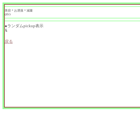
美容＊お洒落＊減量
0ｻｲﾄ
●ランダムpickup表示
┗
戻る