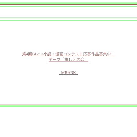
第4回BLove小説・漫画コンテスト応募作品募集中！
テーマ「推しとの恋」
- MRANK -