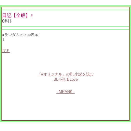
日記【全般】♀
0ｻｲﾄ
●ランダムpickup表示
┗
戻る
「#オリジナル」のBL小説を読む
BL小説 BLove
- MRANK -