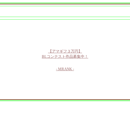
【アマギフ３万円】
BLコンテスト作品募集中！
- MRANK -