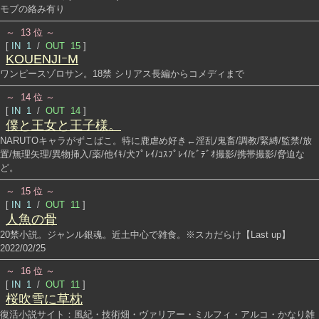
モブの絡み有り
～ 13 位 ～
[
IN 1
/
OUT 15
]
KOUENJIｰM
ワンピースゾロサン。18禁 シリアス長編からコメディまで
～ 14 位 ～
[
IN 1
/
OUT 14
]
僕と王女と王子様。
NARUTOキャラがずこばこ。特に鹿虐め好き←淫乱/鬼畜/調教/緊縛/監禁/放
置/無理矢理/異物挿入/薬/他ｲｷ/犬ﾌﾟﾚｲ/ｺｽﾌﾟﾚｲ/ﾋﾞﾃﾞｵ撮影/携帯撮影/脅迫な
ど。
～ 15 位 ～
[
IN 1
/
OUT 11
]
人魚の骨
20禁小説。ジャンル銀魂。近土中心で雑食。※スカだらけ【Last up】
2022/02/25
～ 16 位 ～
[
IN 1
/
OUT 11
]
桜吹雪に草枕
復活小説サイト：風紀・技術畑・ヴァリアー・ミルフィ・アルコ・かなり雑