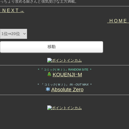
っちょり攻める銀さんと強気受けな土方満載。
N E X T →
H O M E
＊『 コミック( ＷＪ ) 』RANDOM SITE ＊
KOUENJIｰM
＊ 『 コミック( ＷＪ ) 』
IN－OUT MAX
＊
Absolute Zero