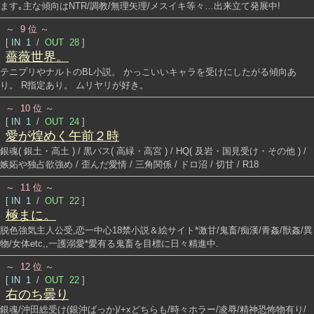
ます｡主な傾向はNTR/調教/無理矢理/メスイキ等々…出来立て発展中!
～ 9 位 ～
[
IN 1
/
OUT 28
]
薔薇世界。
テニプリやナルトのBL小説。 かっこいいキャラを受けにしたがる傾向あ
り。 R指定あり。 ムリヤリが好き。
～ 10 位 ～
[
IN 1
/
OUT 24
]
愛が煌めく午前２時
銀魂( 銀土・高土 ) / 黒バス( 高緑・高宮 ) / HQ( 及岩・国見受け・その他 ) /
嫉妬や独占欲強め / 歪んだ愛情 / 三角関係 / ドロ沼 / 切甘 / R18
～ 11 位 ～
[
IN 1
/
OUT 22
]
極まに。
脱色強気主人公受,恋一中心18禁小説＆絵サイト*激甘/鬼畜/痴漢/青姦/獣姦/異
物/女体etc,,一護溺愛*愛有る鬼畜を目標に日々精進中.
～ 12 位 ～
[
IN 1
/
OUT 22
]
右のち曇り
銀魂/沖田総受け(銀沖ばっか)/+xどちらも/時々ホラー/凌辱/精神恐怖物有り/