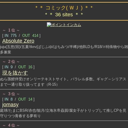
* ＊ コミック( ＷＪ ) ＊ *
* ＊ 36 sites ＊ *
～ 1 位 ～
[
IN 775
/
OUT 414
]
Absolute Zero
juju(五悠(宿)/五夏/tkrv(ばじふゆ/はちみつ/半稀)/他BLDも/R18/※特殊物やら雑
多兼業
～ 2 位 ～
[
IN 9
/
OUT 16
]
現を抜かす
ぬら孫鯉伴受けオンリーテキストサイト。パラレル多数。ギャグ～シリアス
まで一通り取り扱ってます（R-15）
～ 3 位 ～
[
IN 8
/
OUT 14
]
jomasy
庭球/たまにBSR/赤也/観月/立海氷帝贔屓/腐女子がトリップして推しCPを見
守りつつ青春する夢有り
～ 4 位 ～