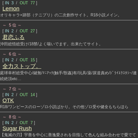
[
IN 3
/
OUT 77
]
Lemon
オリキャラ×跡部（テニプリ）の二次創作サイト。R18小説メイン。
～ 5 位 ～
[
IN 2
/
OUT 27
]
君恋ふる
沖田総悟総受け/18禁/よく喘いでます。出来たてサイト。
～ 6 位 ～
[
IN 2
/
OUT 15
]
全力ストップ。
庭球幸村総受中心/鍵無/ﾏﾆｱｯｸ(触手/獣姦)有/玩具/薬/尿道責め/ﾄﾞﾗｲｴｸｽﾀｼｰ/連
続絶頂etc...
～ 7 位 ～
[
IN 2
/
OUT 14
]
OTK
R18/ワンピースのローゾロ小説ばかり。その他ゾロ受や健全もちらほら
～ 8 位 ～
[
IN 2
/
OUT 7
]
Sugar Rush
【鬼滅の刃】宇善を中心に善逸愛されを目指して色んな組み合わせで愛でて