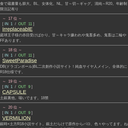
食で蔵書量も膨大。BL、女体化、NL。甘～切～ギャグ。清純～R20。年齢制
限注記有り
～ 17 位 ～
[
IN 1
/
OUT 11
]
IrreplaceablE
庭球王子様の赤目受けばかり。甘～キャラ嫌われや鬼畜多め。鬼畜は二輪や
FFあります。
～ 18 位 ～
[
IN 1
/
OUT 11
]
SweetParadise
DB(ドラゴンボール)BL二次創作小説サイト！純血サイヤ人メイン。全体的に
R18仕様です。
～ 19 位 ～
[
IN 1
/
OUT 9
]
CAPSULE
土銀裏他。喘いでます。18禁
～ 20 位 ～
[
IN 1
/
OUT 9
]
VERMILION
銀時×土方R18小説サイト。銀土だらけで原作からパロ、色々やってます。ね