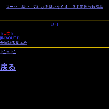
スーツ 臭い！気になる臭いを９４．３％速攻分解消臭
1ｻｲﾄ
☆
1位
☆
[IN3/OUT1]
全国雑談掲示板
1位⇒1位
戻る