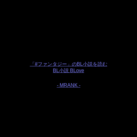
「#ファンタジー」のBL小説を読む
BL小説 BLove
- MRANK -