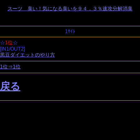
スーツ 臭い！気になる臭いを９４．３％速攻分解消臭
1ｻｲﾄ
☆
1位
☆
[IN1/OUT2]
黒豆ダイエットのやり方
1位⇒1位
戻る