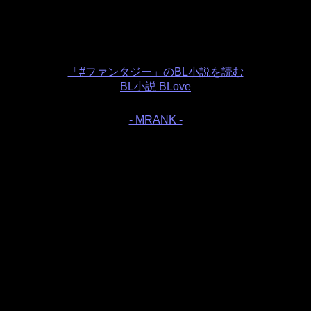
「#ファンタジー」のBL小説を読む
BL小説 BLove
- MRANK -