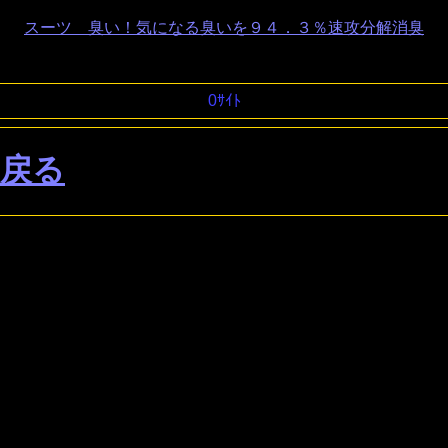
スーツ 臭い！気になる臭いを９４．３％速攻分解消臭
0ｻｲﾄ
戻る