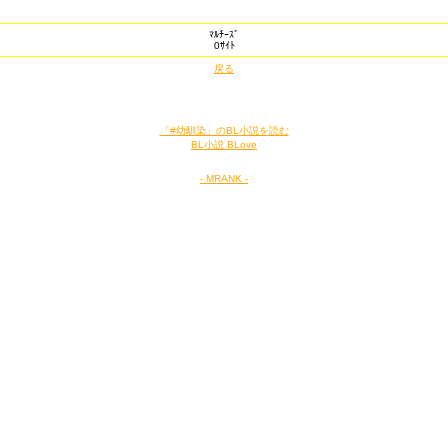
ﾏﾙﾁｰｽﾞ
0ｻｲﾄ
戻る
「#幼馴染」のBL小説を読む
BL小説 BLove
- MRANK -