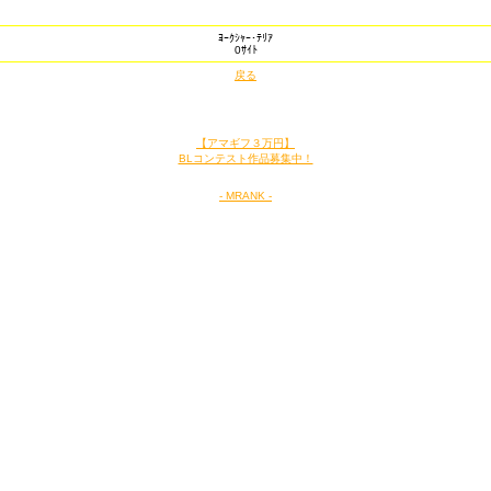
ﾖｰｸｼｬｰ･ﾃﾘｱ
0ｻｲﾄ
戻る
【アマギフ３万円】
BLコンテスト作品募集中！
- MRANK -