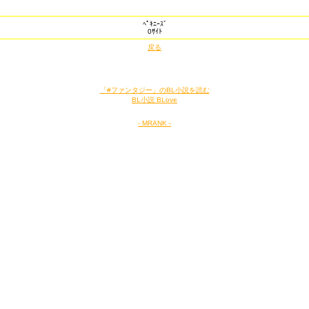
ﾍﾟｷﾆｰｽﾞ
0ｻｲﾄ
戻る
「#ファンタジー」のBL小説を読む
BL小説 BLove
- MRANK -