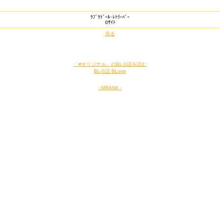
ﾗﾌﾞﾗﾄﾞｰﾙ･ﾚﾄﾘｰﾊﾞｰ
0ｻｲﾄ
戻る
「#オリジナル」のBL小説を読む
BL小説 BLove
- MRANK -