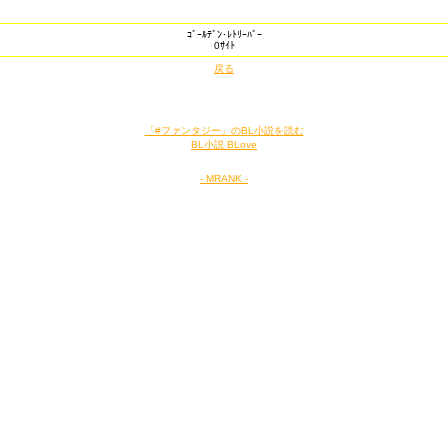
ｺﾞｰﾙﾃﾞﾝ･ﾚﾄﾘｰﾊﾞｰ
0ｻｲﾄ
戻る
「#ファンタジー」のBL小説を読む
BL小説 BLove
- MRANK -