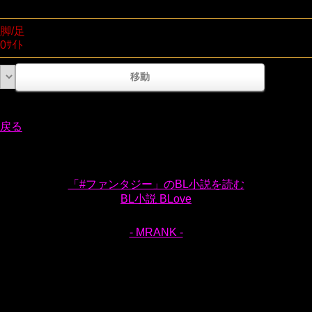
脚/足
0ｻｲﾄ
戻る
「#ファンタジー」のBL小説を読む
BL小説 BLove
- MRANK -