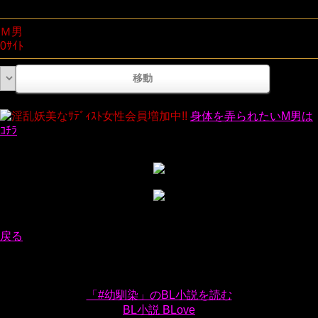
Ｍ男
0ｻｲﾄ
淫乱妖美なｻﾃﾞｨｽﾄ女性会員増加中!!
身体を弄られたいM男は
ｺﾁﾗ
戻る
「#幼馴染」のBL小説を読む
BL小説 BLove