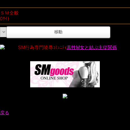
ＳＭ全般
0ｻｲﾄ
SM行為専門陵辱ｺﾐｭﾆﾃｨ
真性M女と結ぶ主従関係
戻る