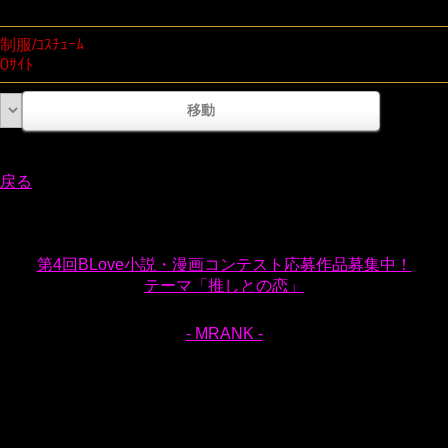
制服/ｺｽﾁｭｰﾑ
0ｻｲﾄ
戻る
第4回BLove小説・漫画コンテスト応募作品募集中！
テーマ「推しとの恋」
- MRANK -