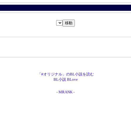
「#オリジナル」のBL小説を読む
BL小説 BLove
- MRANK -