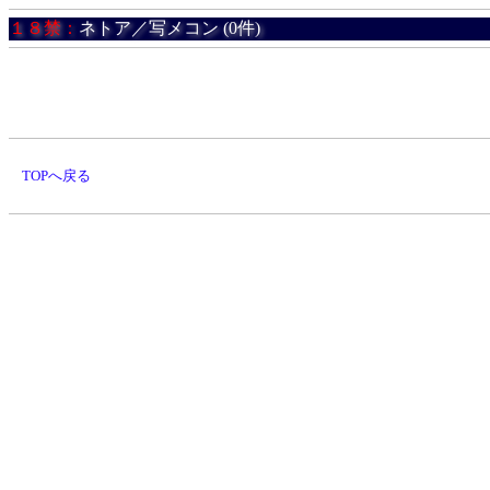
１８禁：
ネトア／写メコン (0件)
TOPへ戻る