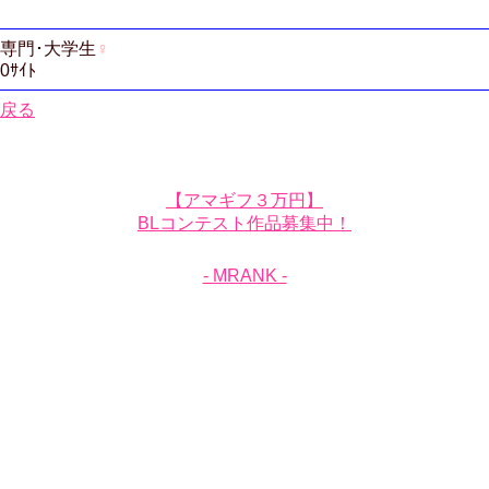
専門･大学生
♀
0ｻｲﾄ
戻る
【アマギフ３万円】
BLコンテスト作品募集中！
- MRANK -