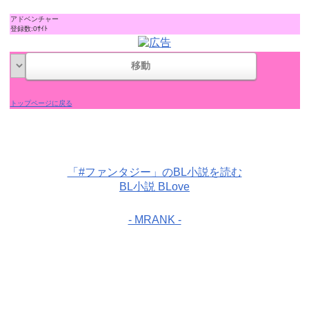
アドベンチャー
登録数:0ｻｲﾄ
トップページに戻る
「#ファンタジー」のBL小説を読む
BL小説 BLove
- MRANK -