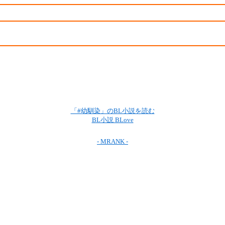
「#幼馴染」のBL小説を読む
BL小説 BLove
- MRANK -