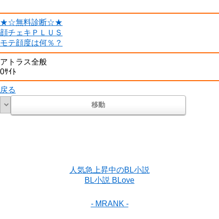
★☆無料診断☆★
顔チェキＰＬＵＳ
モテ顔度は何％？
アトラス全般
0ｻｲﾄ
戻る
人気急上昇中のBL小説
BL小説 BLove
- MRANK -