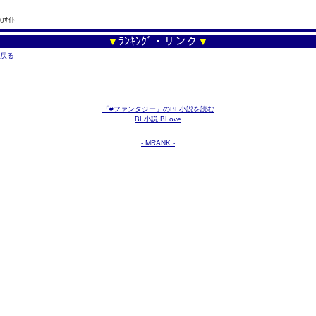
0ｻｲﾄ
▼
ﾗﾝｷﾝｸﾞ・リンク
▼
戻る
「#ファンタジー」のBL小説を読む
BL小説 BLove
- MRANK -