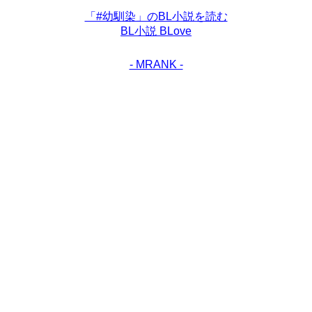
「#幼馴染」のBL小説を読む
BL小説 BLove
- MRANK -