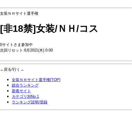
女装ＮＨサイト選手権
[非18禁]女装/ＮＨ/コス
0サイトさま参加中
次回リセット:8月20日(木) 0:00
←戻る/行く→
女装ＮＨサイト選手権[TOP]
総合ランキング
新着サイト
カテゴリ別No.1
ランキング説明/登録