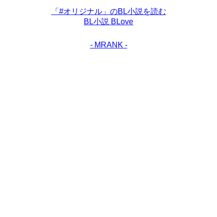
「#オリジナル」のBL小説を読む
BL小説 BLove
- MRANK -