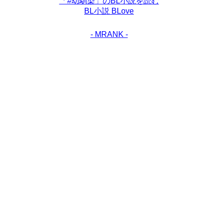
「#幼馴染」のBL小説を読む
BL小説 BLove
- MRANK -