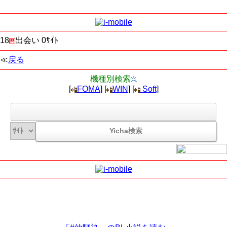
18
出会い 0ｻｲﾄ
≪
戻る
機種別検索
[
FOMA
] [
WIN
] [
Soft
]