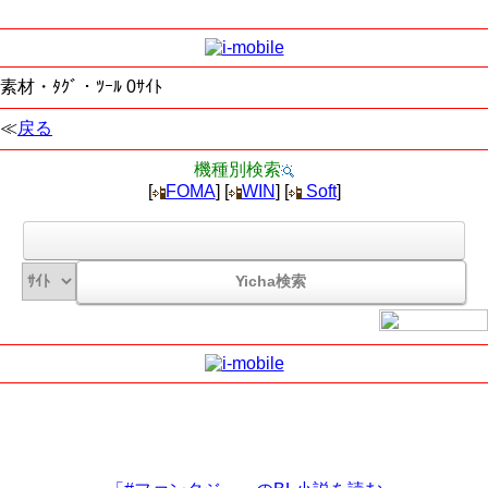
素材・ﾀｸﾞ・ﾂｰﾙ 0ｻｲﾄ
≪
戻る
機種別検索
[
FOMA
] [
WIN
] [
Soft
]