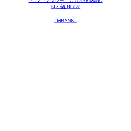
「#ファンタジー」のBL小説を読む
BL小説 BLove
- MRANK -