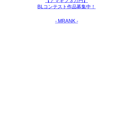
【アマギフ３万円】
BLコンテスト作品募集中！
- MRANK -