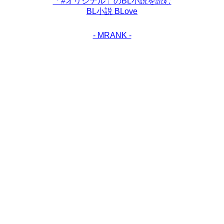
「#オリジナル」のBL小説を読む
BL小説 BLove
- MRANK -