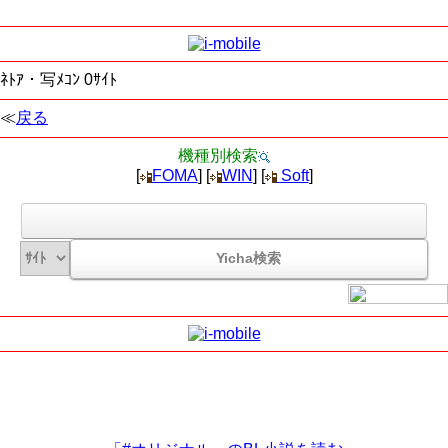
ﾈﾄｱ・写ﾒｺﾝ 0ｻｲﾄ
≪
戻る
機種別検索
[
FOMA
] [
WIN
] [
Soft
]