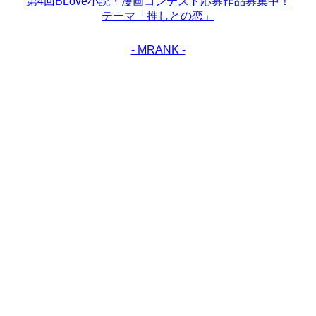
第4回BLove小説・漫画コンテスト応募作品募集中！
テーマ「推しとの恋」
- MRANK -