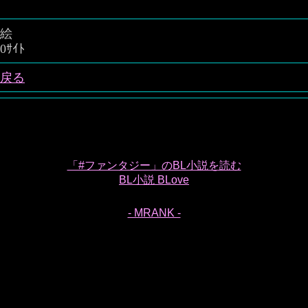
絵
0ｻｲﾄ
戻る
「#ファンタジー」のBL小説を読む
BL小説 BLove
- MRANK -