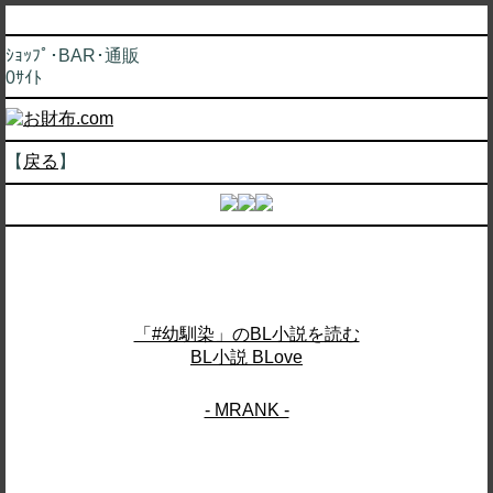
ｼｮｯﾌﾟ･BAR･通販
0ｻｲﾄ
【
戻る
】
「#幼馴染」のBL小説を読む
BL小説 BLove
- MRANK -