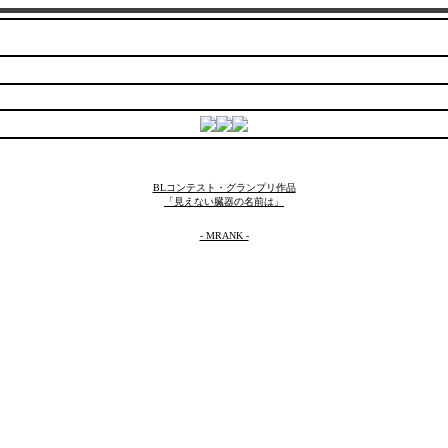
BLコンテスト・グランプリ作品
「見えない臓器の名前は」
- MRANK -