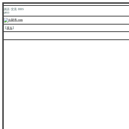
談話･交流･BBS
0ｻｲﾄ
【
戻る
】