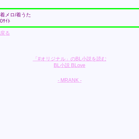
着メロ/着うた
0ｻｲﾄ
戻る
「#オリジナル」のBL小説を読む
BL小説 BLove
- MRANK -