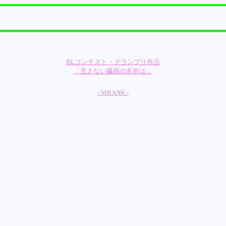
BLコンテスト・グランプリ作品
「見えない臓器の名前は」
- MRANK -