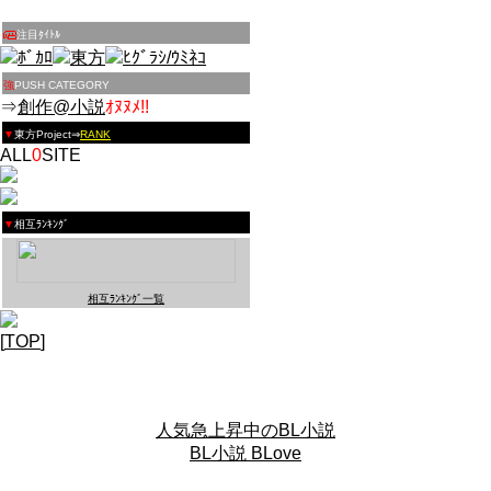
注目ﾀｲﾄﾙ
ﾎﾞｶﾛ
東方
ﾋｸﾞﾗｼ/ｳﾐﾈｺ
強
PUSH CATEGORY
⇒
創作@小説
ｵﾇﾇﾒ!!
▼
東方Project
⇒
RANK
ALL
0
SITE
▼
相互ﾗﾝｷﾝｸﾞ
相互ﾗﾝｷﾝｸﾞ一覧
[
TOP
]
人気急上昇中のBL小説
BL小説 BLove