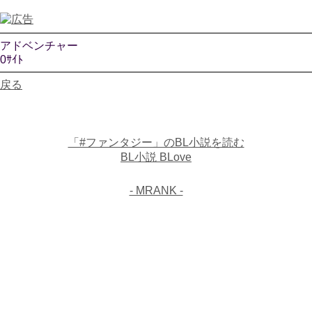
アドベンチャー
0ｻｲﾄ
戻る
「#ファンタジー」のBL小説を読む
BL小説 BLove
- MRANK -