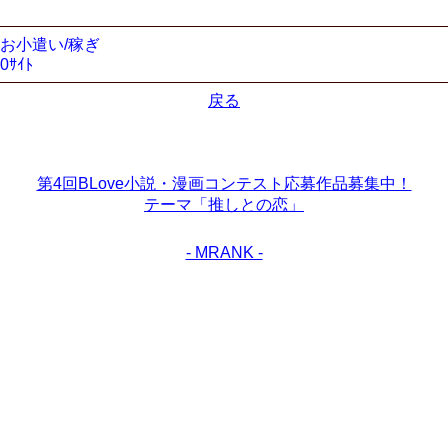
お小遣い/稼ぎ
0ｻｲﾄ
戻る
第4回BLove小説・漫画コンテスト応募作品募集中！
テーマ「推しとの恋」
- MRANK -